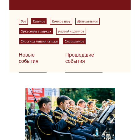
Все
Главное
Конное шоу
Музыкальное
Оркестры в парках
Развод караулов
Спасская башня детям
Спортивное
Новые
Прошедшие
события
события