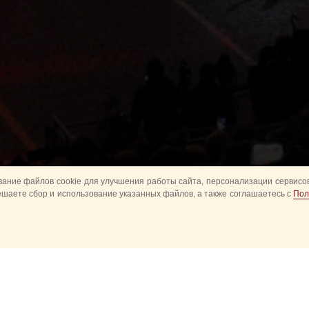
ание файлов cookie для улучшения работы сайта, персонализации сервисов
ешаете сбор и использование указанных файлов, а также соглашаетесь с
Пол
Все
Главное
Конное шоу
Музык
Оркестры в парках
Развод караулов