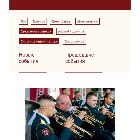
Все
Главное
Конное шоу
Музыкальное
Оркестры в парках
Развод караулов
Спасская башня детям
Спортивное
Новые
Прошедшие
события
события