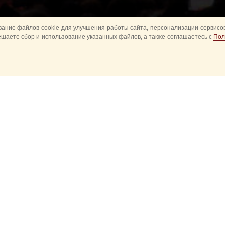
ание файлов cookie для улучшения работы сайта, персонализации сервисов
ешаете сбор и использование указанных файлов, а также соглашаетесь с
Пол
Все
Главное
Конное шоу
Музык
Оркестры в парках
Развод караулов
ите
Спасская башня детям
Спортивное
ий
Новые события
Прошедшие событ