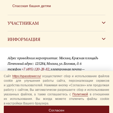
Спасская башня детям
УЧАСТНИКАМ
Зарубежным коллективам
ИНФОРМАЦИЯ
Российским коллективам
Контакты
Фестиваль детских духовых оркестров
Адрес проведения мероприятия: Москва, Красная площадь
Для СМИ
Почтовый адрес: 125284, Москва, ул. Беговая, д. 6
телефон
+7 (495) 120-28-82
, электронная почта —
Где купить билеты
info@spasstower.ru
Сайт
https://spasstower.ru/
осуществляет сбор и использование файлов
Акции
cookie для улучшения работы сайта, персонализации сервисов
и удобства пользователей. Нажимая кнопку «Согласен» или продолжая
© 2009-2025 Официальный сайт фестиваля «Спасская башня»
Вопрос-ответ
работу с сайтом, Вы автоматически разрешаете сбор и использование
Разработка сайта —
студия «Сибирикс»
указанных файлов, а также соглашаетесь с
Политикой
в отношении
их использования. Вы всегда можете отключить файлы cookie
Правила посещения
в настройках Вашего браузера.
Уполномоченные представители
Согласен