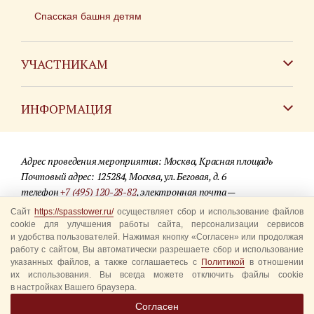
Спасская башня детям
УЧАСТНИКАМ
Зарубежным коллективам
ИНФОРМАЦИЯ
Российским коллективам
Контакты
Фестиваль детских духовых оркестров
Адрес проведения мероприятия: Москва, Красная площадь
Для СМИ
Почтовый адрес: 125284, Москва, ул. Беговая, д. 6
телефон
+7 (495) 120-28-82
, электронная почта —
Где купить билеты
info@spasstower.ru
Сайт
https://spasstower.ru/
осуществляет сбор и использование файлов
Акции
cookie для улучшения работы сайта, персонализации сервисов
и удобства пользователей. Нажимая кнопку «Согласен» или продолжая
© 2009-2025 Официальный сайт фестиваля «Спасская башня»
Вопрос-ответ
работу с сайтом, Вы автоматически разрешаете сбор и использование
Разработка сайта —
студия «Сибирикс»
указанных файлов, а также соглашаетесь с
Политикой
в отношении
их использования. Вы всегда можете отключить файлы cookie
Правила посещения
в настройках Вашего браузера.
Уполномоченные представители
Согласен