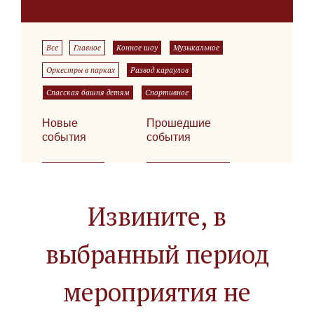
Все
Главное
Конное шоу
Музыкальное
Оркестры в парках
Развод караулов
Спасская башня детям
Спортивное
Новые
Прошедшие
события
события
Извините, в
выбранный период
мероприятия не