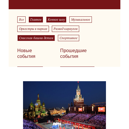
Все
Главное
Конное шоу
Музыкальное
Оркестры в парках
Развод караулов
Спасская башня детям
Спортивное
Новые
Прошедшие
события
события