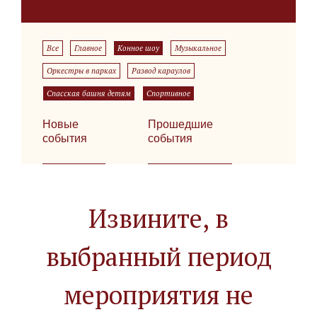
Все
Главное
Конное шоу
Музыкальное
Оркестры в парках
Развод караулов
Спасская башня детям
Спортивное
Новые
Прошедшие
события
события
Извините, в
выбранный период
мероприятия не