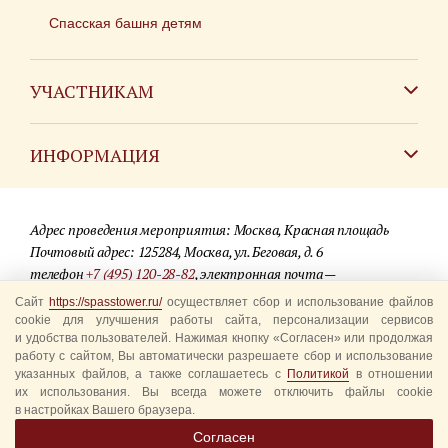
Спасская башня детям
УЧАСТНИКАМ
Зарубежным коллективам
ИНФОРМАЦИЯ
Российским коллективам
Контакты
Фестиваль детских духовых оркестров
Адрес проведения мероприятия: Москва, Красная площадь
Для СМИ
Почтовый адрес: 125284, Москва, ул. Беговая, д. 6
телефон
+7 (495) 120-28-82
, электронная почта —
Где купить билеты
info@spasstower.ru
Сайт
https://spasstower.ru/
осуществляет сбор и использование файлов
Акции
cookie для улучшения работы сайта, персонализации сервисов
и удобства пользователей. Нажимая кнопку «Согласен» или продолжая
© 2009-2025 Официальный сайт фестиваля «Спасская башня»
Вопрос-ответ
работу с сайтом, Вы автоматически разрешаете сбор и использование
Разработка сайта —
студия «Сибирикс»
указанных файлов, а также соглашаетесь с
Политикой
в отношении
их использования. Вы всегда можете отключить файлы cookie
Правила посещения
в настройках Вашего браузера.
Уполномоченные представители
Согласен