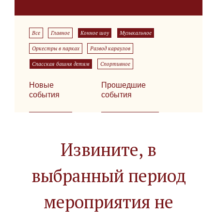
Все
Главное
Конное шоу
Музыкальное
Оркестры в парках
Развод караулов
Спасская башня детям
Спортивное
Новые
Прошедшие
события
события
Извините, в
выбранный период
мероприятия не