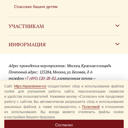
Спасская башня детям
УЧАСТНИКАМ
Зарубежным коллективам
ИНФОРМАЦИЯ
Российским коллективам
Контакты
Фестиваль детских духовых оркестров
Адрес проведения мероприятия: Москва, Красная площадь
Для СМИ
Почтовый адрес: 125284, Москва, ул. Беговая, д. 6
телефон
+7 (495) 120-28-82
, электронная почта —
Где купить билеты
info@spasstower.ru
Сайт
https://spasstower.ru/
осуществляет сбор и использование файлов
Акции
cookie для улучшения работы сайта, персонализации сервисов
и удобства пользователей. Нажимая кнопку «Согласен» или продолжая
© 2009-2025 Официальный сайт фестиваля «Спасская башня»
Вопрос-ответ
работу с сайтом, Вы автоматически разрешаете сбор и использование
Разработка сайта —
студия «Сибирикс»
указанных файлов, а также соглашаетесь с
Политикой
в отношении
их использования. Вы всегда можете отключить файлы cookie
Правила посещения
в настройках Вашего браузера.
Уполномоченные представители
Согласен