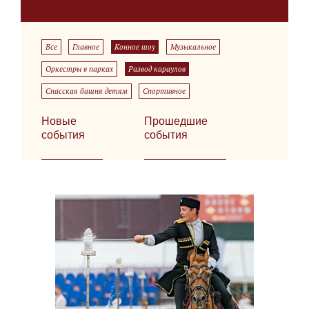
Все
Главное
Конное шоу
Музыкальное
Оркестры в парках
Развод караулов
Спасская башня детям
Спортивное
Новые
Прошедшие
события
события