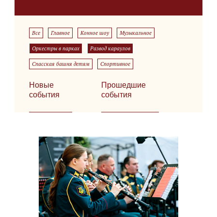
Все
Главное
Конное шоу
Музыкальное
Оркестры в парках
Развод караулов
Спасская башня детям
Спортивное
Новые
Прошедшие
события
события