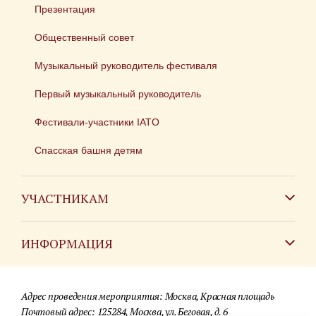
Презентация
Общественный совет
Музыкальный руководитель фестиваля
Первый музыкальный руководитель
Фестивали-участники IATO
Спасская башня детям
УЧАСТНИКАМ
Зарубежным коллективам
ИНФОРМАЦИЯ
Российским коллективам
Контакты
Фестиваль детских духовых оркестров
Адрес проведения мероприятия: Москва, Красная площадь
Для СМИ
Почтовый адрес: 125284, Москва, ул. Беговая, д. 6