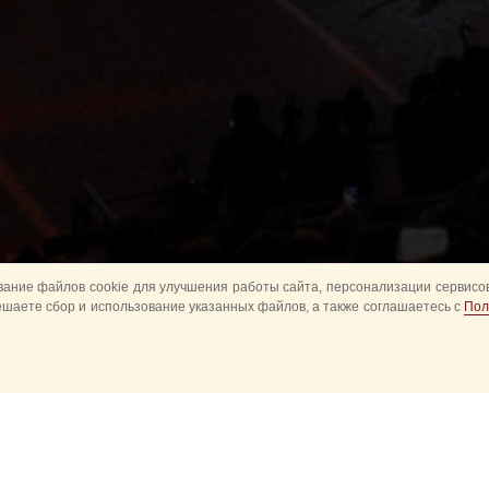
ание файлов cookie для улучшения работы сайта, персонализации сервисов
ешаете сбор и использование указанных файлов, а также соглашаетесь с
Пол
Все
Главное
Конное шоу
Музык
Оркестры в парках
Развод караулов