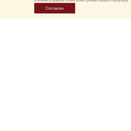
отключить файлы cookie в настройках Вашего браузера.
Согласен
Выбер
дату
событ