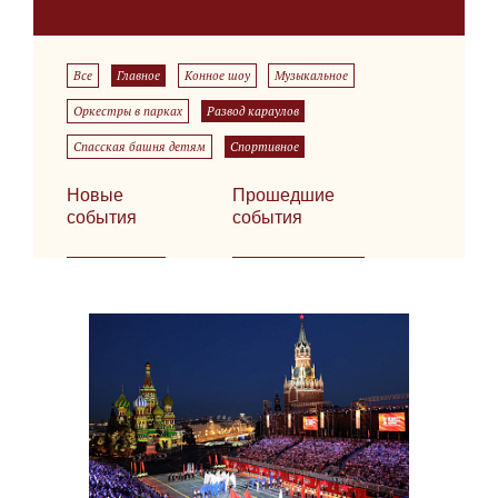
Все
Главное
Конное шоу
Музыкальное
Оркестры в парках
Развод караулов
Спасская башня детям
Спортивное
Новые
Прошедшие
события
события