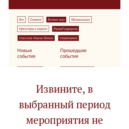
Все
Главное
Конное шоу
Музыкальное
Оркестры в парках
Развод караулов
Спасская башня детям
Спортивное
Новые
Прошедшие
события
события
Извините, в
выбранный период
мероприятия не