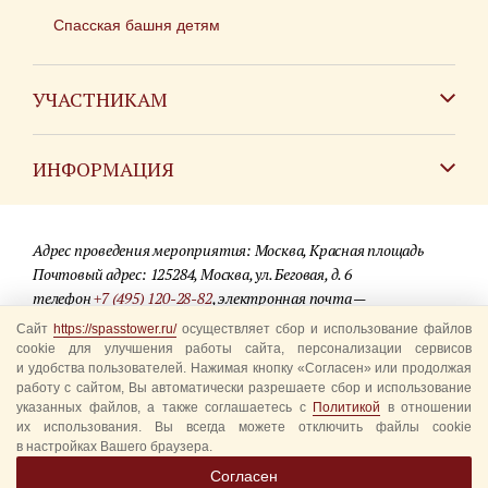
Спасская башня детям
УЧАСТНИКАМ
Зарубежным коллективам
ИНФОРМАЦИЯ
Российским коллективам
Контакты
Фестиваль детских духовых оркестров
Адрес проведения мероприятия: Москва, Красная площадь
Для СМИ
Почтовый адрес: 125284, Москва, ул. Беговая, д. 6
телефон
+7 (495) 120-28-82
, электронная почта —
Где купить билеты
info@spasstower.ru
Сайт
https://spasstower.ru/
осуществляет сбор и использование файлов
Акции
cookie для улучшения работы сайта, персонализации сервисов
и удобства пользователей. Нажимая кнопку «Согласен» или продолжая
© 2009-2025 Официальный сайт фестиваля «Спасская башня»
Вопрос-ответ
работу с сайтом, Вы автоматически разрешаете сбор и использование
Разработка сайта —
студия «Сибирикс»
указанных файлов, а также соглашаетесь с
Политикой
в отношении
их использования. Вы всегда можете отключить файлы cookie
Правила посещения
в настройках Вашего браузера.
Уполномоченные представители
Согласен