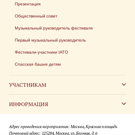
Презентация
Общественный совет
Музыкальный руководитель фестиваля
Первый музыкальный руководитель
Фестивали-участники IATO
Спасская башня детям
УЧАСТНИКАМ
Зарубежным коллективам
ИНФОРМАЦИЯ
Российским коллективам
Контакты
Фестиваль детских духовых оркестров
Адрес проведения мероприятия: Москва, Красная площадь
Для СМИ
Почтовый адрес: 125284, Москва, ул. Беговая, д. 6