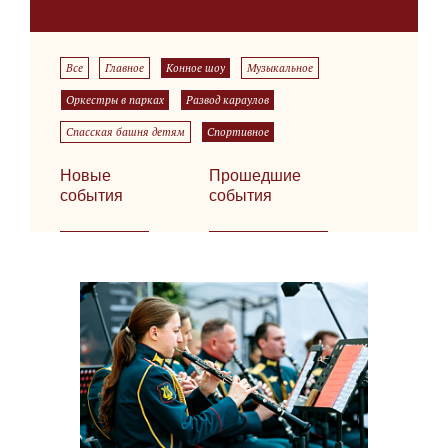
Все
Главное
Конное шоу
Музыкальное
Оркестры в парках
Развод караулов
Спасская башня детям
Спортивное
Новые
Прошедшие
события
события