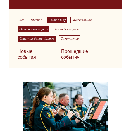
Все
Главное
Конное шоу
Музыкальное
Оркестры в парках
Развод караулов
Спасская башня детям
Спортивное
Новые
Прошедшие
события
события