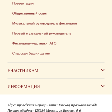
Презентация
Общественный совет
Музыкальный руководитель фестиваля
Первый музыкальный руководитель
Фестивали-участники IATO
Спасская башня детям
УЧАСТНИКАМ
Зарубежным коллективам
ИНФОРМАЦИЯ
Российским коллективам
Контакты
Фестиваль детских духовых оркестров
Адрес проведения мероприятия: Москва, Красная площадь
Для СМИ
Почтовый адрес: 125284, Москва, ул. Беговая, д. 6