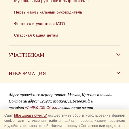
Музыкальный руководитель фестиваля
Первый музыкальный руководитель
Фестивали-участники IATO
Спасская башня детям
УЧАСТНИКАМ
Зарубежным коллективам
ИНФОРМАЦИЯ
Российским коллективам
Контакты
Фестиваль детских духовых оркестров
Адрес проведения мероприятия: Москва, Красная площадь
Для СМИ
Почтовый адрес: 125284, Москва, ул. Беговая, д. 6
телефон
+7 (495) 120-28-82
, электронная почта —
Где купить билеты
info@spasstower.ru
Сайт
https://spasstower.ru/
осуществляет сбор и использование файлов
Акции
cookie для улучшения работы сайта, персонализации сервисов
и удобства пользователей. Нажимая кнопку «Согласен» или продолжая
© 2009-2025 Официальный сайт фестиваля «Спасская башня»