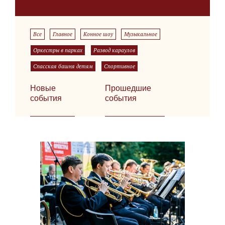
Все
Главное
Конное шоу
Музыкальное
Оркестры в парках
Развод караулов
Спасская башня детям
Спортивное
Новые
Прошедшие
события
события