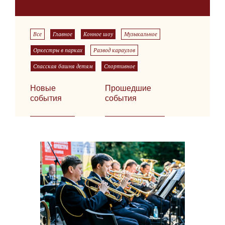
Все
Главное
Конное шоу
Музыкальное
Оркестры в парках
Развод караулов
Спасская башня детям
Спортивное
Новые
Прошедшие
события
события