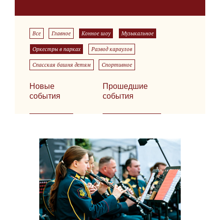
Все
Главное
Конное шоу
Музыкальное
Оркестры в парках
Развод караулов
Спасская башня детям
Спортивное
Новые
Прошедшие
события
события