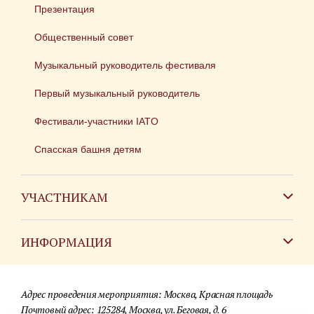
Презентация
Общественный совет
Музыкальный руководитель фестиваля
Первый музыкальный руководитель
Фестивали-участники IATO
Спасская башня детям
УЧАСТНИКАМ
Зарубежным коллективам
ИНФОРМАЦИЯ
Российским коллективам
Контакты
Фестиваль детских духовых оркестров
Адрес проведения мероприятия: Москва, Красная площадь
Для СМИ
Почтовый адрес: 125284, Москва, ул. Беговая, д. 6