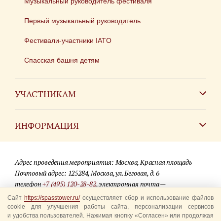
Музыкальный руководитель фестиваля
Первый музыкальный руководитель
Фестивали-участники IATO
Спасская башня детям
УЧАСТНИКАМ
Зарубежным коллективам
ИНФОРМАЦИЯ
Российским коллективам
Контакты
Фестиваль детских духовых оркестров
Адрес проведения мероприятия: Москва, Красная площадь
Для СМИ
Почтовый адрес: 125284, Москва, ул. Беговая, д. 6
телефон
+7 (495) 120-28-82
, электронная почта —
Где купить билеты
info@spasstower.ru
Сайт
https://spasstower.ru/
осуществляет сбор и использование файлов
Акции
cookie для улучшения работы сайта, персонализации сервисов
и удобства пользователей. Нажимая кнопку «Согласен» или продолжая
© 2009-2025 Официальный сайт фестиваля «Спасская башня»