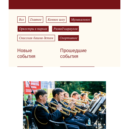
Все
Главное
Конное шоу
Музыкальное
Оркестры в парках
Развод караулов
Спасская башня детям
Спортивное
Новые
Прошедшие
события
события