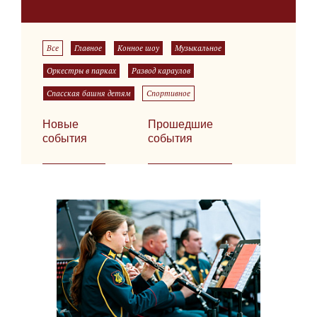
Все
Главное
Конное шоу
Музыкальное
Оркестры в парках
Развод караулов
Спасская башня детям
Спортивное
Новые
Прошедшие
события
события