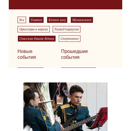
Все
Главное
Конное шоу
Музыкальное
Оркестры в парках
Развод караулов
Спасская башня детям
Спортивное
Новые
Прошедшие
события
события