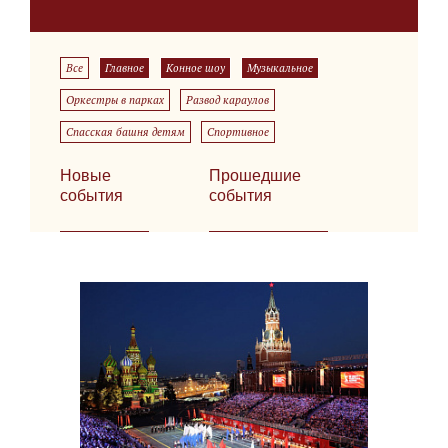
Все
Главное
Конное шоу
Музыкальное
Оркестры в парках
Развод караулов
Спасская башня детям
Спортивное
Новые
Прошедшие
события
события