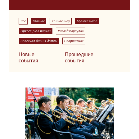
Все
Главное
Конное шоу
Музыкальное
Оркестры в парках
Развод караулов
Спасская башня детям
Спортивное
Новые
Прошедшие
события
события