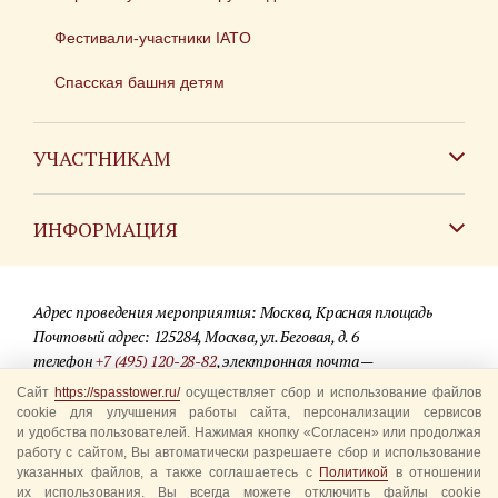
Фестивали-участники IATO
Спасская башня детям
УЧАСТНИКАМ
Зарубежным коллективам
ИНФОРМАЦИЯ
Российским коллективам
Контакты
Фестиваль детских духовых оркестров
Адрес проведения мероприятия: Москва, Красная площадь
Для СМИ
Почтовый адрес: 125284, Москва, ул. Беговая, д. 6
телефон
+7 (495) 120-28-82
, электронная почта —
Где купить билеты
info@spasstower.ru
Сайт
https://spasstower.ru/
осуществляет сбор и использование файлов
Акции
cookie для улучшения работы сайта, персонализации сервисов
и удобства пользователей. Нажимая кнопку «Согласен» или продолжая
© 2009-2025 Официальный сайт фестиваля «Спасская башня»
Вопрос-ответ
работу с сайтом, Вы автоматически разрешаете сбор и использование
Разработка сайта —
студия «Сибирикс»
указанных файлов, а также соглашаетесь с
Политикой
в отношении
их использования. Вы всегда можете отключить файлы cookie
Правила посещения