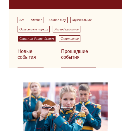
Все
Главное
Конное шоу
Музыкальное
Оркестры в парках
Развод караулов
Спасская башня детям
Спортивное
Новые
Прошедшие
события
события