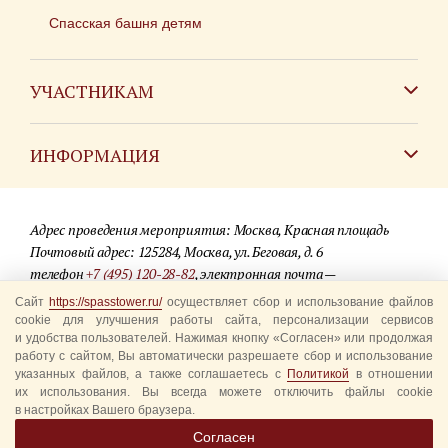
Спасская башня детям
УЧАСТНИКАМ
Зарубежным коллективам
ИНФОРМАЦИЯ
Российским коллективам
Контакты
Фестиваль детских духовых оркестров
Адрес проведения мероприятия: Москва, Красная площадь
Для СМИ
Почтовый адрес: 125284, Москва, ул. Беговая, д. 6
телефон
+7 (495) 120-28-82
, электронная почта —
Где купить билеты
info@spasstower.ru
Сайт
https://spasstower.ru/
осуществляет сбор и использование файлов
Акции
cookie для улучшения работы сайта, персонализации сервисов
и удобства пользователей. Нажимая кнопку «Согласен» или продолжая
© 2009-2025 Официальный сайт фестиваля «Спасская башня»
Вопрос-ответ
работу с сайтом, Вы автоматически разрешаете сбор и использование
Разработка сайта —
студия «Сибирикс»
указанных файлов, а также соглашаетесь с
Политикой
в отношении
их использования. Вы всегда можете отключить файлы cookie
Правила посещения
в настройках Вашего браузера.
Уполномоченные представители
Согласен