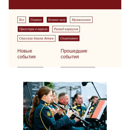
Все
Главное
Конное шоу
Музыкальное
Оркестры в парках
Развод караулов
Спасская башня детям
Спортивное
Новые
Прошедшие
события
события