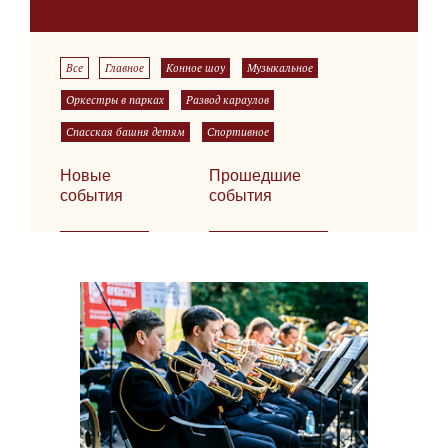
Все
Главное
Конное шоу
Музыкальное
Оркестры в парках
Развод караулов
Спасская башня детям
Спортивное
Новые
Прошедшие
события
события