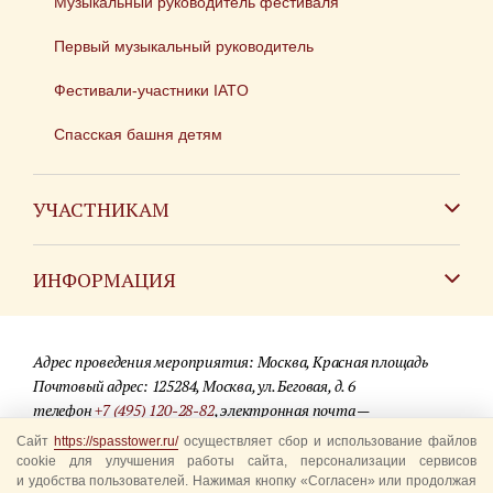
Музыкальный руководитель фестиваля
Первый музыкальный руководитель
Фестивали-участники IATO
Спасская башня детям
УЧАСТНИКАМ
Зарубежным коллективам
ИНФОРМАЦИЯ
Российским коллективам
Контакты
Фестиваль детских духовых оркестров
Адрес проведения мероприятия: Москва, Красная площадь
Для СМИ
Почтовый адрес: 125284, Москва, ул. Беговая, д. 6
телефон
+7 (495) 120-28-82
, электронная почта —
Где купить билеты
info@spasstower.ru
Сайт
https://spasstower.ru/
осуществляет сбор и использование файлов
Акции
cookie для улучшения работы сайта, персонализации сервисов
и удобства пользователей. Нажимая кнопку «Согласен» или продолжая
© 2009-2025 Официальный сайт фестиваля «Спасская башня»