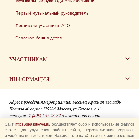
Музыкальный руководитель фестиваля
Первый музыкальный руководитель
Фестивали-участники IATO
Спасская башня детям
УЧАСТНИКАМ
Зарубежным коллективам
ИНФОРМАЦИЯ
Российским коллективам
Контакты
Фестиваль детских духовых оркестров
Адрес проведения мероприятия: Москва, Красная площадь
Для СМИ
Почтовый адрес: 125284, Москва, ул. Беговая, д. 6
телефон
+7 (495) 120-28-82
, электронная почта —
Где купить билеты
info@spasstower.ru
Сайт
https://spasstower.ru/
осуществляет сбор и использование файлов
Акции
cookie для улучшения работы сайта, персонализации сервисов
и удобства пользователей. Нажимая кнопку «Согласен» или продолжая
© 2009-2025 Официальный сайт фестиваля «Спасская башня»