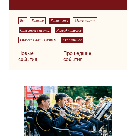
Все
Главное
Конное шоу
Музыкальное
Оркестры в парках
Развод караулов
Спасская башня детям
Спортивное
Новые
Прошедшие
события
события