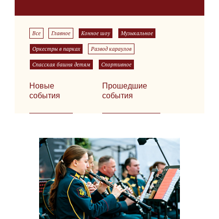
Все
Главное
Конное шоу
Музыкальное
Оркестры в парках
Развод караулов
Спасская башня детям
Спортивное
Новые
Прошедшие
события
события