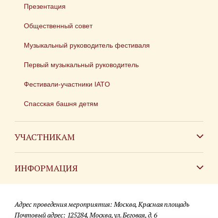
Презентация
Общественный совет
Музыкальный руководитель фестиваля
Первый музыкальный руководитель
Фестивали-участники IATO
Спасская башня детям
УЧАСТНИКАМ
Зарубежным коллективам
ИНФОРМАЦИЯ
Российским коллективам
Контакты
Фестиваль детских духовых оркестров
Адрес проведения мероприятия: Москва, Красная площадь
Для СМИ
Почтовый адрес: 125284, Москва, ул. Беговая, д. 6