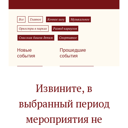
Все
Главное
Конное шоу
Музыкальное
Оркестры в парках
Развод караулов
Спасская башня детям
Спортивное
Новые
Прошедшие
события
события
Извините, в
выбранный период
мероприятия не