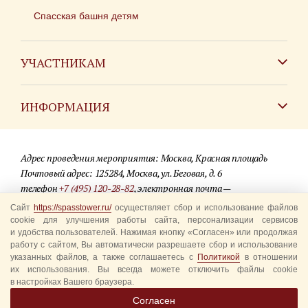
Спасская башня детям
УЧАСТНИКАМ
Зарубежным коллективам
ИНФОРМАЦИЯ
Российским коллективам
Контакты
Фестиваль детских духовых оркестров
Адрес проведения мероприятия: Москва, Красная площадь
Для СМИ
Почтовый адрес: 125284, Москва, ул. Беговая, д. 6
телефон
+7 (495) 120-28-82
, электронная почта —
Где купить билеты
info@spasstower.ru
Сайт
https://spasstower.ru/
осуществляет сбор и использование файлов
Акции
cookie для улучшения работы сайта, персонализации сервисов
и удобства пользователей. Нажимая кнопку «Согласен» или продолжая
© 2009-2025 Официальный сайт фестиваля «Спасская башня»
Вопрос-ответ
работу с сайтом, Вы автоматически разрешаете сбор и использование
Разработка сайта —
студия «Сибирикс»
указанных файлов, а также соглашаетесь с
Политикой
в отношении
их использования. Вы всегда можете отключить файлы cookie
Правила посещения
в настройках Вашего браузера.
Уполномоченные представители
Согласен