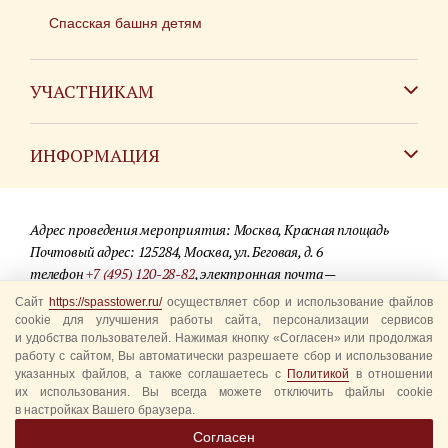
Спасская башня детям
УЧАСТНИКАМ
Зарубежным коллективам
ИНФОРМАЦИЯ
Российским коллективам
Контакты
Фестиваль детских духовых оркестров
Адрес проведения мероприятия: Москва, Красная площадь
Для СМИ
Почтовый адрес: 125284, Москва, ул. Беговая, д. 6
телефон
+7 (495) 120-28-82
, электронная почта —
Где купить билеты
info@spasstower.ru
Сайт
https://spasstower.ru/
осуществляет сбор и использование файлов
Акции
cookie для улучшения работы сайта, персонализации сервисов
и удобства пользователей. Нажимая кнопку «Согласен» или продолжая
© 2009-2025 Официальный сайт фестиваля «Спасская башня»
Вопрос-ответ
работу с сайтом, Вы автоматически разрешаете сбор и использование
Разработка сайта —
студия «Сибирикс»
указанных файлов, а также соглашаетесь с
Политикой
в отношении
их использования. Вы всегда можете отключить файлы cookie
Правила посещения
в настройках Вашего браузера.
Уполномоченные представители
Согласен