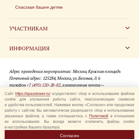
Спасская башня детям
УЧАСТНИКАМ
Зарубежным коллективам
ИНФОРМАЦИЯ
Российским коллективам
Контакты
Фестиваль детских духовых оркестров
Адрес проведения мероприятия: Москва, Красная площадь
Для СМИ
Почтовый адрес: 125284, Москва, ул. Беговая, д. 6
телефон
+7 (495) 120-28-82
, электронная почта —
Где купить билеты
info@spasstower.ru
Сайт
https://spasstower.ru/
осуществляет сбор и использование файлов
Акции
cookie для улучшения работы сайта, персонализации сервисов
и удобства пользователей. Нажимая кнопку «Согласен» или продолжая
© 2009-2025 Официальный сайт фестиваля «Спасская башня»
Вопрос-ответ
работу с сайтом, Вы автоматически разрешаете сбор и использование
Разработка сайта —
студия «Сибирикс»
указанных файлов, а также соглашаетесь с
Политикой
в отношении
их использования. Вы всегда можете отключить файлы cookie
Правила посещения
в настройках Вашего браузера.
Уполномоченные представители
Согласен