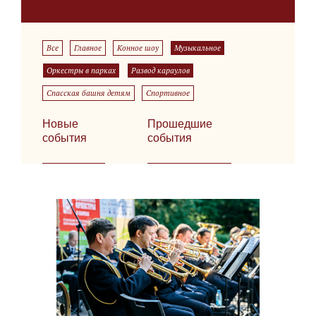
Все
Главное
Конное шоу
Музыкальное
Оркестры в парках
Развод караулов
Спасская башня детям
Спортивное
Новые
Прошедшие
события
события