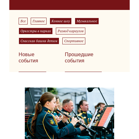
Все
Главное
Конное шоу
Музыкальное
Оркестры в парках
Развод караулов
Спасская башня детям
Спортивное
Новые
Прошедшие
события
события