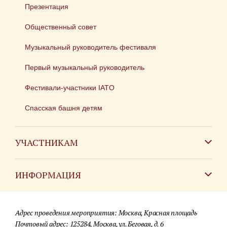
Презентация
Общественный совет
Музыкальный руководитель фестиваля
Первый музыкальный руководитель
Фестивали-участники IATO
Спасская башня детям
УЧАСТНИКАМ
Зарубежным коллективам
ИНФОРМАЦИЯ
Российским коллективам
Контакты
Фестиваль детских духовых оркестров
Адрес проведения мероприятия: Москва, Красная площадь
Для СМИ
Почтовый адрес: 125284, Москва, ул. Беговая, д. 6