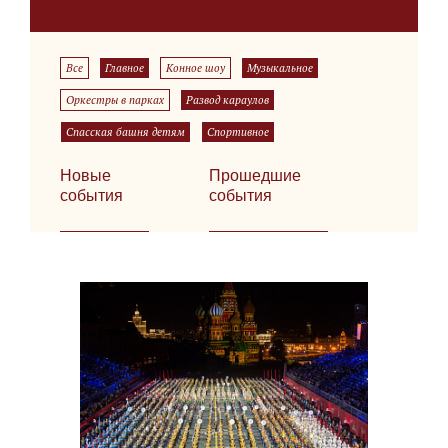
Все
Главное
Конное шоу
Музыкальное
Оркестры в парках
Развод караулов
Спасская башня детям
Спортивное
Новые
Прошедшие
события
события