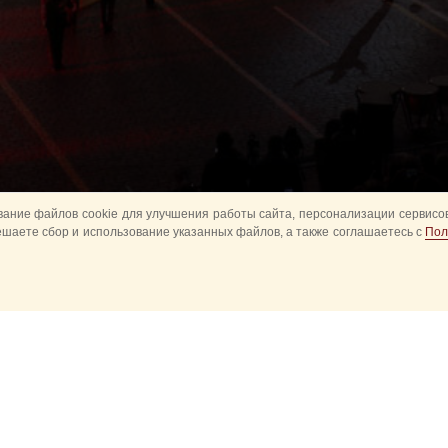
ание файлов cookie для улучшения работы сайта, персонализации сервисов
ешаете сбор и использование указанных файлов, а также соглашаетесь с
Пол
Все
Главное
Конное шоу
Музык
Оркестры в парках
Развод караулов
ите
Спасская башня детям
Спортивное
ий