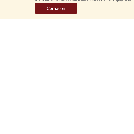
отключить файлы cookie в настройках Вашего браузера.
Согласен
Выбер
дату
событ