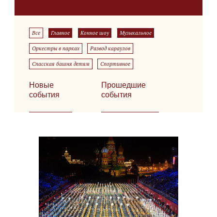
Все
Главное
Конное шоу
Музыкальное
Оркестры в парках
Развод караулов
Спасская башня детям
Спортивное
Новые
Прошедшие
события
события