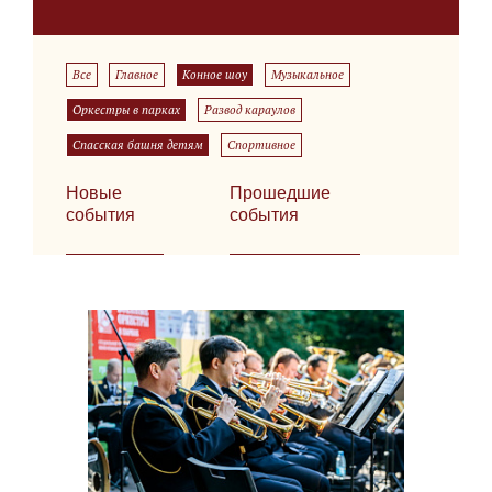
Все
Главное
Конное шоу
Музыкальное
Оркестры в парках
Развод караулов
Спасская башня детям
Спортивное
Новые
Прошедшие
события
события