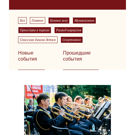
Все
Главное
Конное шоу
Музыкальное
Оркестры в парках
Развод караулов
Спасская башня детям
Спортивное
Новые
Прошедшие
события
события