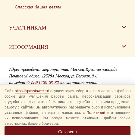
Спасская башня детям
УЧАСТНИКАМ
Зарубежным коллективам
ИНФОРМАЦИЯ
Российским коллективам
Контакты
Фестиваль детских духовых оркестров
Адрес проведения мероприятия: Москва, Красная площадь
Для СМИ
Почтовый адрес: 125284, Москва, ул. Беговая, д. 6
телефон
+7 (495) 120-28-82
, электронная почта —
Где купить билеты
info@spasstower.ru
Сайт
https://spasstower.ru/
осуществляет сбор и использование файлов
Акции
cookie для улучшения работы сайта, персонализации сервисов
и удобства пользователей. Нажимая кнопку «Согласен» или продолжая
© 2009-2025 Официальный сайт фестиваля «Спасская башня»
Вопрос-ответ
работу с сайтом, Вы автоматически разрешаете сбор и использование
Разработка сайта —
студия «Сибирикс»
указанных файлов, а также соглашаетесь с
Политикой
в отношении
их использования. Вы всегда можете отключить файлы cookie
Правила посещения
в настройках Вашего браузера.
Уполномоченные представители
Согласен