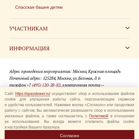
Спасская башня детям
УЧАСТНИКАМ
Зарубежным коллективам
ИНФОРМАЦИЯ
Российским коллективам
Контакты
Фестиваль детских духовых оркестров
Адрес проведения мероприятия: Москва, Красная площадь
Для СМИ
Почтовый адрес: 125284, Москва, ул. Беговая, д. 6
телефон
+7 (495) 120-28-82
, электронная почта —
Где купить билеты
info@spasstower.ru
Сайт
https://spasstower.ru/
осуществляет сбор и использование файлов
Акции
cookie для улучшения работы сайта, персонализации сервисов
и удобства пользователей. Нажимая кнопку «Согласен» или продолжая
© 2009-2025 Официальный сайт фестиваля «Спасская башня»
Вопрос-ответ
работу с сайтом, Вы автоматически разрешаете сбор и использование
Разработка сайта —
студия «Сибирикс»
указанных файлов, а также соглашаетесь с
Политикой
в отношении
их использования. Вы всегда можете отключить файлы cookie
Правила посещения
в настройках Вашего браузера.
Уполномоченные представители
Согласен