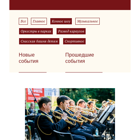
Все
Главное
Конное шоу
Музыкальное
Оркестры в парках
Развод караулов
Спасская башня детям
Спортивное
Новые
Прошедшие
события
события