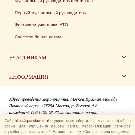
Музыкальный руководитель фестиваля
Первый музыкальный руководитель
Фестивали-участники IATO
Спасская башня детям
УЧАСТНИКАМ
Зарубежным коллективам
ИНФОРМАЦИЯ
Российским коллективам
Контакты
Фестиваль детских духовых оркестров
Адрес проведения мероприятия: Москва, Красная площадь
Для СМИ
Почтовый адрес: 125284, Москва, ул. Беговая, д. 6
телефон
+7 (495) 120-28-82
, электронная почта —
Где купить билеты
info@spasstower.ru
Сайт
https://spasstower.ru/
осуществляет сбор и использование файлов
Акции
cookie для улучшения работы сайта, персонализации сервисов
и удобства пользователей. Нажимая кнопку «Согласен» или продолжая
© 2009-2025 Официальный сайт фестиваля «Спасская башня»