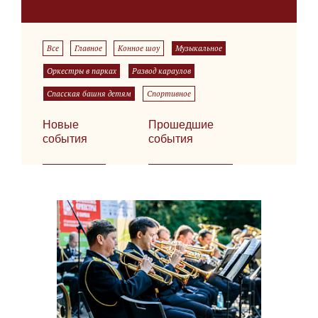
Все
Главное
Конное шоу
Музыкальное
Оркестры в парках
Развод караулов
Спасская башня детям
Спортивное
Новые
Прошедшие
события
события