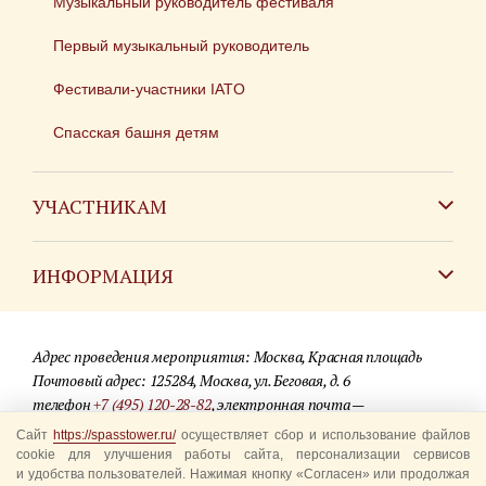
Музыкальный руководитель фестиваля
Первый музыкальный руководитель
Фестивали-участники IATO
Спасская башня детям
УЧАСТНИКАМ
Зарубежным коллективам
ИНФОРМАЦИЯ
Российским коллективам
Контакты
Фестиваль детских духовых оркестров
Адрес проведения мероприятия: Москва, Красная площадь
Для СМИ
Почтовый адрес: 125284, Москва, ул. Беговая, д. 6
телефон
+7 (495) 120-28-82
, электронная почта —
Где купить билеты
info@spasstower.ru
Сайт
https://spasstower.ru/
осуществляет сбор и использование файлов
Акции
cookie для улучшения работы сайта, персонализации сервисов
и удобства пользователей. Нажимая кнопку «Согласен» или продолжая
© 2009-2025 Официальный сайт фестиваля «Спасская башня»