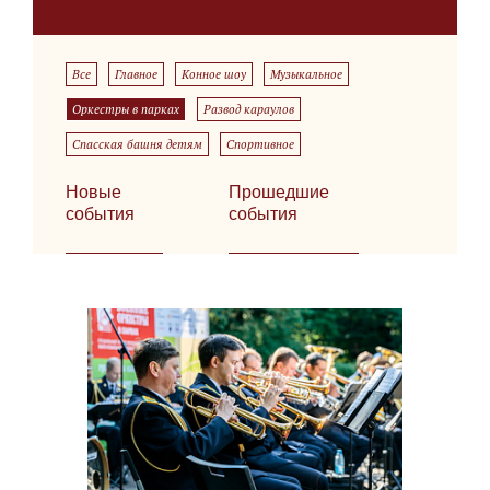
Все
Главное
Конное шоу
Музыкальное
Оркестры в парках
Развод караулов
Спасская башня детям
Спортивное
Новые
Прошедшие
события
события