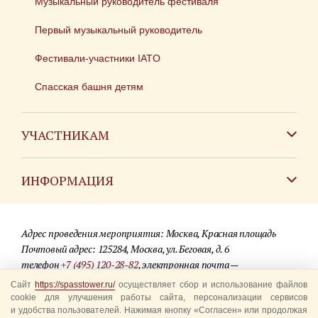
Музыкальный руководитель фестиваля
Первый музыкальный руководитель
Фестивали-участники IATO
Спасская башня детям
УЧАСТНИКАМ
Зарубежным коллективам
ИНФОРМАЦИЯ
Российским коллективам
Контакты
Фестиваль детских духовых оркестров
Адрес проведения мероприятия: Москва, Красная площадь
Для СМИ
Почтовый адрес: 125284, Москва, ул. Беговая, д. 6
телефон
+7 (495) 120-28-82
, электронная почта —
Где купить билеты
info@spasstower.ru
Сайт
https://spasstower.ru/
осуществляет сбор и использование файлов
Акции
cookie для улучшения работы сайта, персонализации сервисов
и удобства пользователей. Нажимая кнопку «Согласен» или продолжая
© 2009-2025 Официальный сайт фестиваля «Спасская башня»