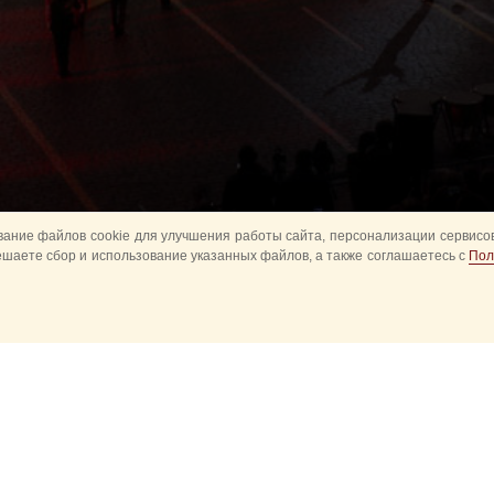
ание файлов cookie для улучшения работы сайта, персонализации сервисов
ешаете сбор и использование указанных файлов, а также соглашаетесь с
Пол
Все
Главное
Конное шоу
Музык
Оркестры в парках
Развод караулов
ите
Спасская башня детям
Спортивное
ий