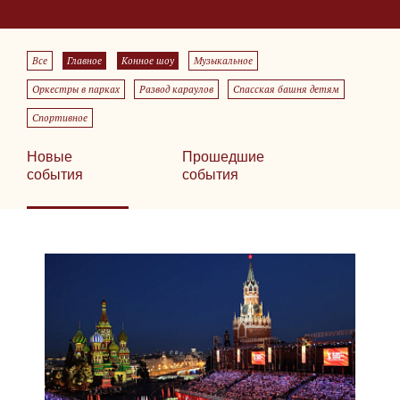
Все
Главное
Конное шоу
Музыкальное
Оркестры в парках
Развод караулов
Спасская башня детям
Спортивное
Новые
Прошедшие
события
события