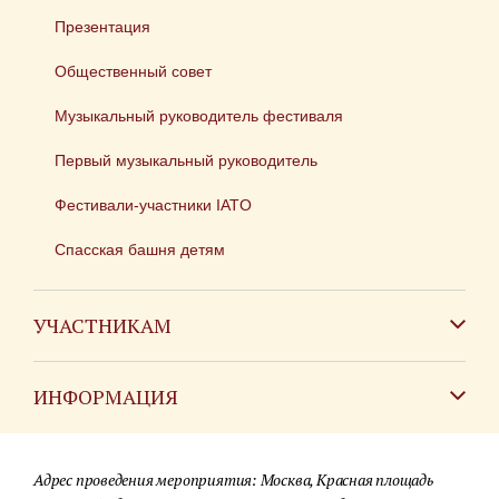
Презентация
Общественный совет
Музыкальный руководитель фестиваля
Первый музыкальный руководитель
Фестивали-участники IATO
Спасская башня детям
УЧАСТНИКАМ
Зарубежным коллективам
ИНФОРМАЦИЯ
Российским коллективам
Контакты
Фестиваль детских духовых оркестров
Адрес проведения мероприятия: Москва, Красная площадь
Для СМИ