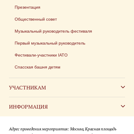
Презентация
Общественный совет
Музыкальный руководитель фестиваля
Первый музыкальный руководитель
Фестивали-участники IATO
Спасская башня детям
УЧАСТНИКАМ
Зарубежным коллективам
ИНФОРМАЦИЯ
Российским коллективам
Контакты
Фестиваль детских духовых оркестров
Адрес проведения мероприятия: Москва, Красная площадь
Для СМИ