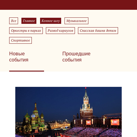
Все
Главное
Конное шоу
Музыкальное
Оркестры в парках
Развод караулов
Спасская башня детям
Спортивное
Новые
Прошедшие
события
события